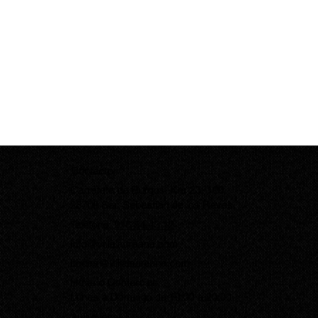
Contacto
Carretera de Burgos, Km 23, 100.
28709 San Sebastián de los Reyes.
Teléfono:
916 54 43 12
info@villalaureana.com
bodas@villalaureana.com
Horario Comercial:
Lunes a Domingo de 10:00 a 20:00
Aviso legal