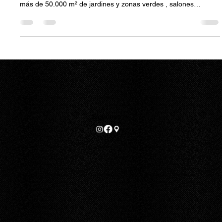
14 oct 2025
3 min de lectura
Bodas
Espacios de ensueño para celebrar tu boda en
Villa Laureana
Si sueñas con una boda rodeada de naturaleza, luz y
elegancia, Villa Laureana es ese escenario que lo tiene todo:
más de 50.000 m² de jardines y zonas verdes , salones
actuales bañados de luz natural y terrazas perfectas para el
cóctel o el banquete al aire libre. Todo, a solo un paso de
Madrid norte, en San Sebastián de los Reyes. Inspirándonos
en la idea de “espacios de ensueño” elegidos por su magia,
personalización y estilo te guiamos por los rincones más
especiales de l
Síguenos