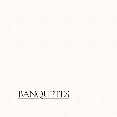
BANQUETES